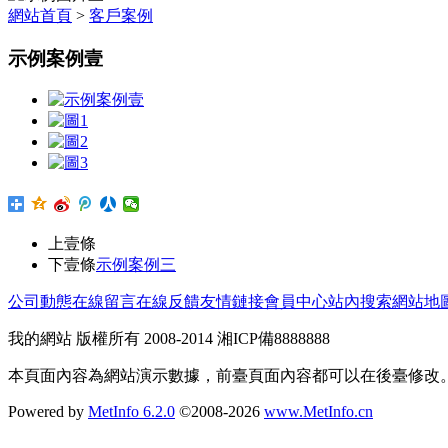
網站首頁
>
客戶案例
示例案例壹
上壹條
下壹條
示例案例三
公司動態
在線留言
在線反饋
友情鏈接
會員中心
站內搜索
網站地
我的網站 版權所有 2008-2014 湘ICP備8888888
本頁面內容為網站演示數據，前臺頁面內容都可以在後臺修改
Powered by
MetInfo 6.2.0
©2008-2026
www.MetInfo.cn